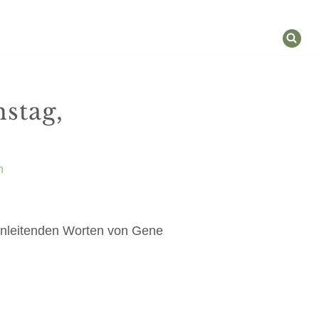
mstag,
n
einleitenden Worten von Gene