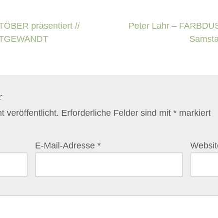
ER präsentiert //
Peter Lahr – FARBDUSC
RTGEWANDT
Samstag
r
 veröffentlicht.
Erforderliche Felder sind mit
*
markiert
E-Mail-Adresse
*
Websit