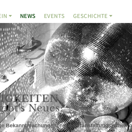
EIN
NEWS
EVENTS
GESCHICHTE
IGKEITEN
gibt’s Neues?
ge Bekanntmachungen, neue Veranstaltungsreihen o