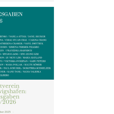
tverein
igshafen:
esgaben
/2026
mber 2025