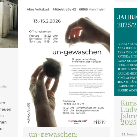
m
taltun
Kuns
den
Ludw
 neuen
Jahr
ts
2025
chen
vor
un-gewaschen:
28. Nove