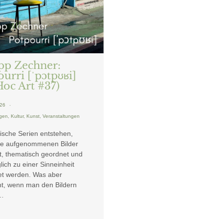
ipp Zechner:
urri [ˈpɔtpʊʁi]
Hoc Art #37)
026
ngen
,
Kultur
,
Kunst
,
Veranstaltungen
ische Serien entstehen,
ie aufgenommenen Bilder
t, thematisch geordnet und
lich zu einer Sinneinheit
et werden. Was aber
ht, wenn man den Bildern
,…