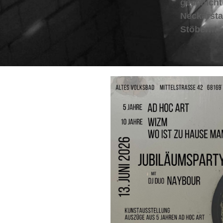
geschicht
Neckarstad
Stöbern!