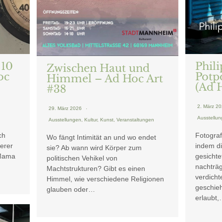
 10
Phil
Zwischen Haut und
oc
Potpo
Himmel – Ad Hoc Art
(Ad 
#38
2. März 2
29. März 2026
Ausstellu
Ausstellungen
,
Kultur
,
Kunst
,
Veranstaltungen
ch
Fotograf
Wo fängt Intimität an und wo endet
serer
indem d
sie? Ab wann wird Körper zum
 Mama
gesichte
politischen Vehikel von
nachträg
Machtstrukturen? Gibt es einen
verdicht
Himmel, wie verschiedene Religionen
geschie
glauben oder…
erlaubt