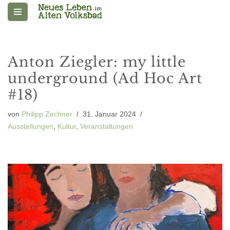
Zum
Inhalt
springen
Anton Ziegler: my little
underground (Ad Hoc Art
#18)
von
Philipp Zechner
31. Januar 2024
Ausstellungen
,
Kultur
,
Veranstaltungen