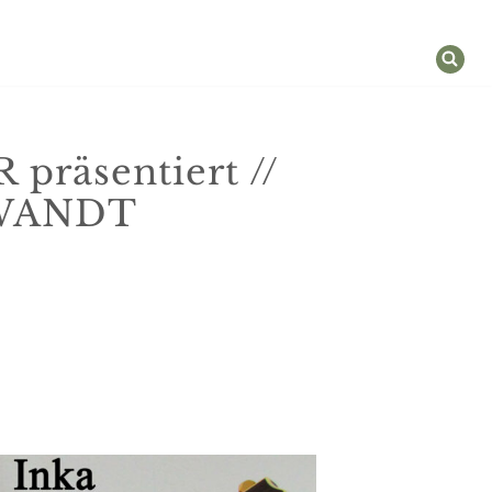
äsentiert //
WANDT