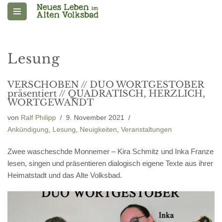
Zum
Inhalt
springen
Lesung
VERSCHOBEN // DUO WORTGESTÖBER
präsentiert // QUADRATISCH, HERZLICH,
WORTGEWANDT
von
Ralf Philipp
9. November 2021
Ankündigung
,
Lesung
,
Neuigkeiten
,
Veranstaltungen
Zwee wascheschde Monnemer – Kira Schmitz und Inka Franze
lesen, singen und präsentieren dialogisch eigene Texte aus ihrer
Heimatstadt und das Alte Volksbad.