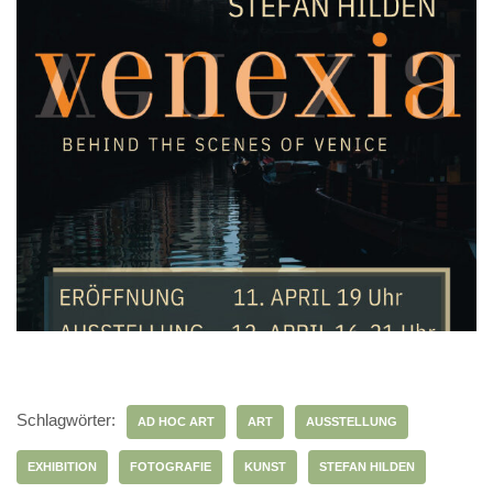
Schlagwörter:
AD HOC ART
ART
AUSSTELLUNG
EXHIBITION
FOTOGRAFIE
KUNST
STEFAN HILDEN