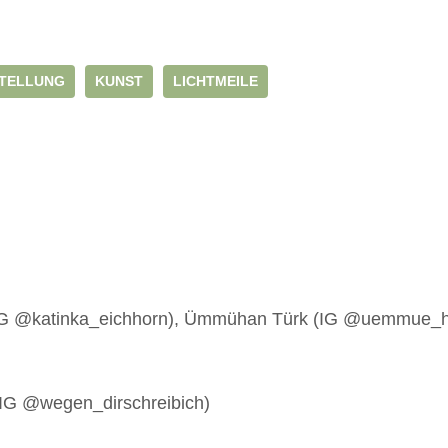
TELLUNG
KUNST
LICHTMEILE
IG @katinka_eichhorn), Ümmühan Türk (IG @uemmue_han
(IG @wegen_dirschreibich)