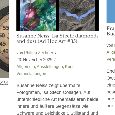
Fra
Buc
Susanne Neiss, Isa Stech: diamonds
and dust (Ad Hoc Art #35)
von
Allg
von
Philipp Zechner
Vera
23. November 2025
Allgemein
,
Ausstellungen
,
Kunst
,
End
Veranstaltungen
Owc
WIZM
eine
Susanne Neiss zeigt übermalte
bes
Fotografien, Isa Stech Collagen. Auf
pers
unterschiedliche Art thematisieren beide
nur
innere und äußere Gegensätze wie
Schwere und Leichtigkeit, Stillstand und