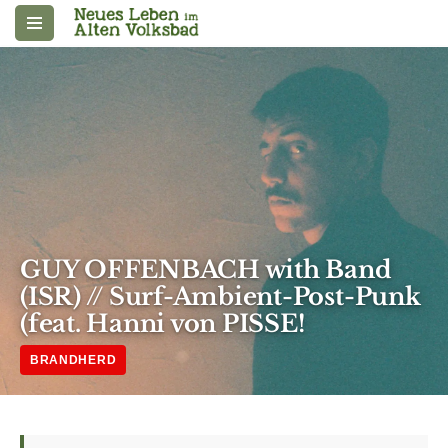
Zum
Inhalt
springen
GUY OFFENBACH with Band
(ISR) // Surf-Ambient-Post-Punk
(feat. Hanni von PISSE!
BRANDHERD