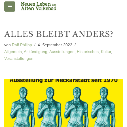
Zum
Inhalt
springen
ALLES BLEIBT ANDERS?
von
Ralf Philipp
4. September 2022
Allgemein
,
Ankündigung
,
Ausstellungen
,
Historisches
,
Kultur
,
Veranstaltungen