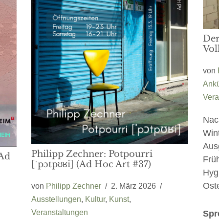
Der
Vol
von
Ank
Vera
Nac
Wint
Aus
Philipp Zechner: Potpourri
Ad
Früh
[ˈpɔtpʊʁi] (Ad Hoc Art #37)
Hygi
Ost
von
Philipp Zechner
2. März 2026
Ausstellungen
,
Kultur
,
Kunst
,
Veranstaltungen
Spr