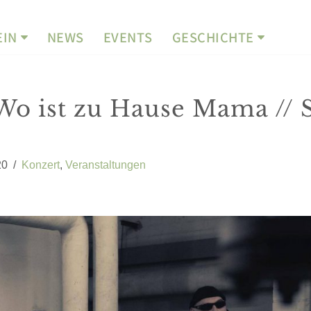
EIN
NEWS
EVENTS
GESCHICHTE
Wo ist zu Hause Mama // 
20
Konzert
,
Veranstaltungen