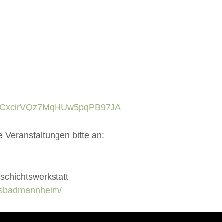
l/UCxcirVQz7MqHUw5pqPB97JA
 Veranstaltungen bitte an:
schichtswerkstatt
lksbadmannheim/