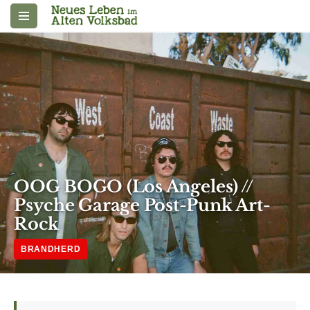
Zum
Inhalt
springen
OOG BOGO (Los Angeles) //
Psyche Garage Post-Punk Art-
Rock
BRANDHERD