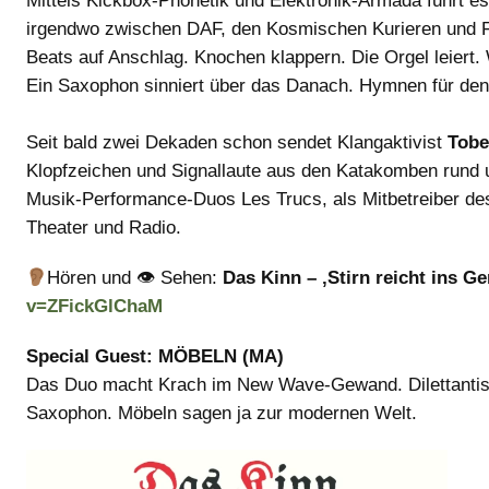
Mittels Kickbox-Phonetik und Elektronik-Armada führt es
irgendwo zwischen DAF, den Kosmischen Kurieren und Fr
Beats auf Anschlag. Knochen klappern. Die Orgel leiert.
Ein Saxophon sinniert über das Danach. Hymnen für den 
Seit bald zwei Dekaden schon sendet Klangaktivist
Tobe
Klopfzeichen und Signallaute aus den Katakomben rund u
Musik-Performance-Duos Les Trucs, als Mitbetreiber d
Theater und Radio.
Hören und 👁 Sehen:
Das Kinn – ‚Stirn reicht ins G
v=ZFickGlChaM
Special Guest: MÖBELN (MA)
Das Duo macht Krach im New Wave-Gewand. Dilettantis
Saxophon. Möbeln sagen ja zur modernen Welt.