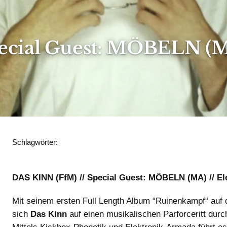
cial Guest: MÖBELN (MA)
Schlagwörter:
BRANDHERD
KONZERT
DAS KINN (FfM) // Special Guest: MÖBELN (MA) // El
Mit seinem ersten Full Length Album “Ruinenkampf“ auf 
sich
Das Kinn
auf einen musikalischen Parforceritt durc