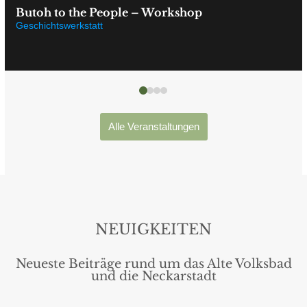
8.
Butoh to the People – Workshop
August
Geschichtswerkstatt
2026
Alle Veranstaltungen
NEUIGKEITEN
Neueste Beiträge rund um das Alte Volksbad
und die Neckarstadt