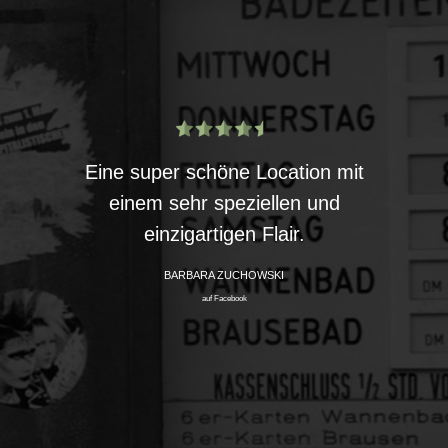
Alte
dessen
Eine super schöne Location mit
Künstl
it
einem sehr speziellen und
Außer
m die
einzigartigen Flair.
det…
BARBARA ZUCHOWSKI
auf Facebook