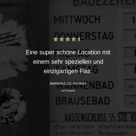
Alte
dessen
Eine super schöne Location mit
Künstl
it
einem sehr speziellen und
Außer
m die
einzigartigen Flair.
det…
BARBARA ZUCHOWSKI
auf Facebook